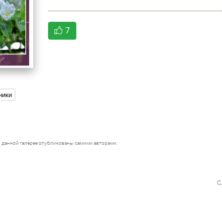
7
ники
 данной галерее опубликованы самими авторами.
с