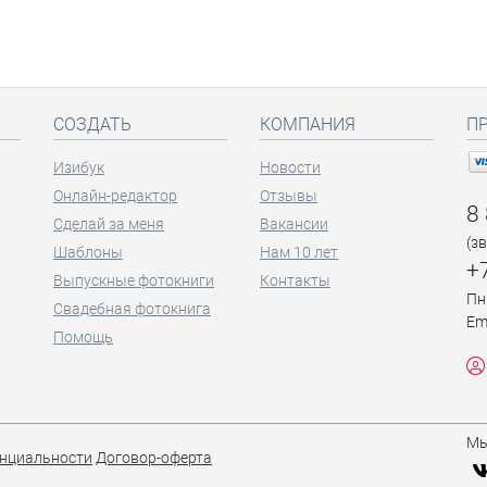
СОЗДАТЬ
КОМПАНИЯ
П
Изибук
Новости
Онлайн-редактор
Отзывы
8
Сделай за меня
Вакансии
(з
Шаблоны
Нам 10 лет
+
Выпускные фотокниги
Контакты
Пн
Свадебная фотокнига
Em
Помощь
Мы
нциальности
Договор-оферта