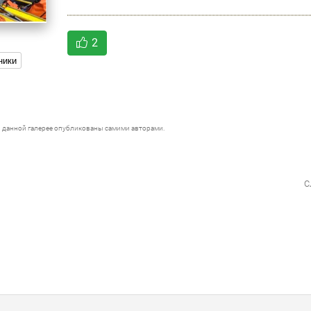
2
ники
 данной галерее опубликованы самими авторами.
с