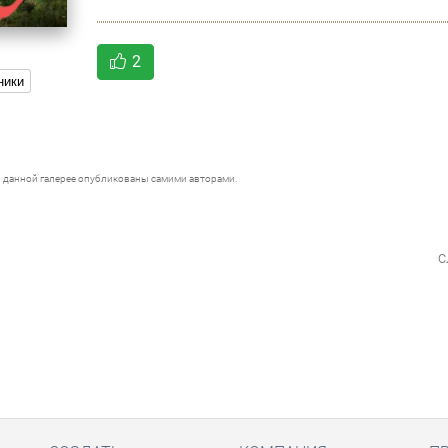
2
ники
 данной галерее опубликованы самими авторами.
с