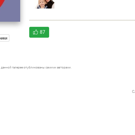
87
ники
 данной галерее опубликованы самими авторами.
с