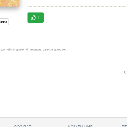
1
ники
 данной галерее опубликованы самими авторами.
с