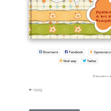
Вконтакте
Facebook
Однокласс
Мой мир
Twitter
Все работы в
пред.