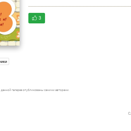
3
ники
 данной галерее опубликованы самими авторами.
с