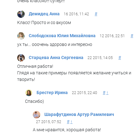
очень классно!!! супер!!!
Демидец Анна
#
16 2016, 11:42
Класс! Просто и со вкусом
Слободскова Юлия Михайловна
#
12 2016, 22:51
ух ты… ооочень здорово и интересно
Старцева Анна Сергеевна
#
22 2015, 14:05
Отличная работа!
Глядя на такие примеры появляется желание учиться и
творить!
Брестер Ирина
#
↑
22 2015, 22:40
Спасибо)
Шарафутдинов Артур Рамилевич
#
↑
27 2015, 07:52
А мне нравится, хорошая работа!