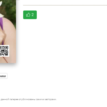
2
ники
 данной галерее опубликованы самими авторами.