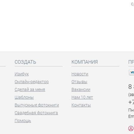
с
СОЗДАТЬ
КОМПАНИЯ
П
Изибук
Новости
Онлайн-редактор
Отзывы
8
Сделай за меня
Вакансии
(з
Шаблоны
Нам 10 лет
+
Выпускные фотокниги
Контакты
Пн
Свадебная фотокнига
Em
Помощь