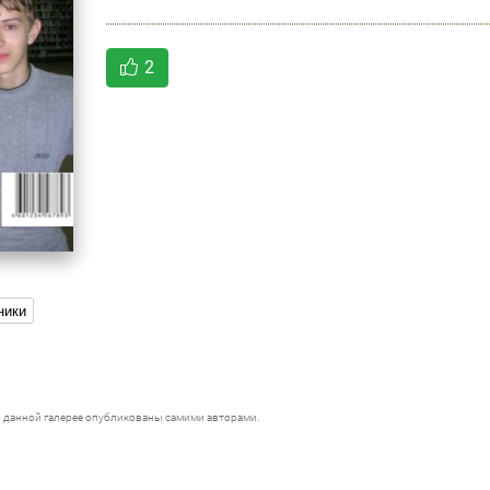
2
ники
 данной галерее опубликованы самими авторами.