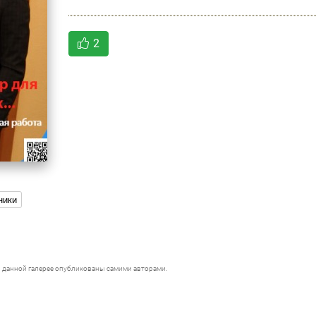
2
ники
 данной галерее опубликованы самими авторами.