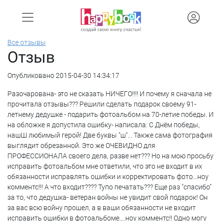
Все отзывы
Отзыв
Опубликовано 2015-04-30 14:34:17
Разочарована- это не сказать НИЧЕГО!!!! И почему я сначала не
прочитала отзывы??? Решили сделать подарок своему 91-
летнему дедушке - подарить фотоальбом на 70-летие победы. И
на обложке я допустила ошибку- написала: С Днём победы,
нашШ любимый герой! Две буквы "ш"... Также сама фотография
выглядит обрезанной. Это же ОЧЕВИДНО для
ПРОФЕССИОНАЛА своего дела, разве нет??? Но на мою просьбу
исправить фотоальбом мне ответили, что это не входит в их
обязанности исправлять ошибки и корректировать фото...ноу
комментс!!! А что входит???? Тупо печатать??? Еще раз "спасибо"
за то, что дедушка- ветеран войны не увидит свой подарок! Он
за вас всю войну прошел, а в ваши обязанности не входит
исправить ошибки в фотоальбоме....ноу комментс!! Одно могу