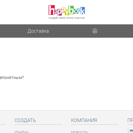
Доставка
 непонятным?
СОЗДАТЬ
КОМПАНИЯ
П
Изибук
Новости