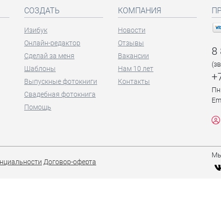
СОЗДАТЬ
КОМПАНИЯ
П
Изибук
Новости
Онлайн-редактор
Отзывы
8
Сделай за меня
Вакансии
(з
Шаблоны
Нам 10 лет
+
Выпускные фотокниги
Контакты
Пн
Свадебная фотокнига
Em
Помощь
Мы
нциальности
Договор-оферта