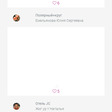
6
Полярный+круг
Емельянова Юлия Сергеевна
5
Отель JC
Жиг ур т Наталья