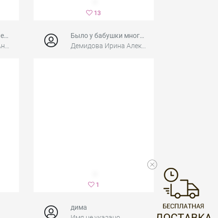
13
Милой маме в Юбилей!!!
Было у бабушки много внучат...
Коробов Вячеслав Анатольевич(Силушкина Наталия Александровна)
Демидова Ирина Александровна
1
дима
Имя не указано